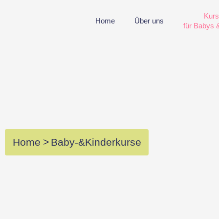
Zum
Kur
Inhalt
Home
Über uns
für Babys 
springen
Home
>
Baby-&Kinderkurse