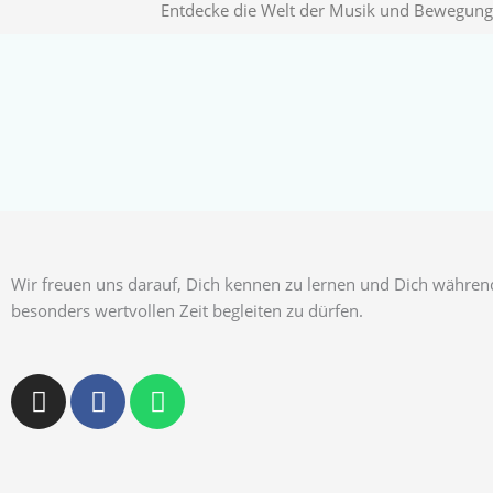
Entdecke die Welt der Musik und Bewegung 
Wir freuen uns darauf, Dich kennen zu lernen und Dich währen
besonders wertvollen Zeit begleiten zu dürfen.
I
F
W
n
a
h
s
c
a
t
e
t