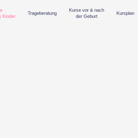
se
Kurse vor & nach
Trageberatung
Kursplan
& Kinder
der Geburt