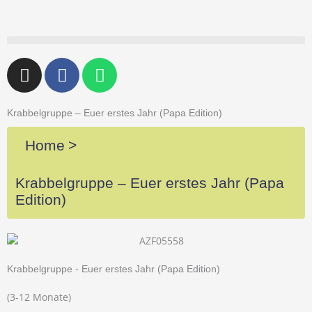
Zum
Inhalt
springen
I
F
W
n
a
h
s
c
a
t
e
t
Krabbelgruppe – Euer erstes Jahr (Papa Edition)
a
b
s
Home
>
g
o
a
r
o
p
Krabbelgruppe – Euer erstes Jahr (Papa
a
k
p
Edition)
m
-
f
Krabbelgruppe - Euer erstes Jahr (Papa Edition)
(3-12 Monate)