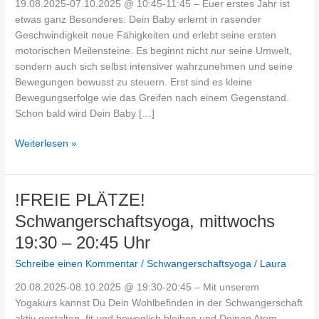
19.08.2025-07.10.2025 @ 10:45-11:45 – Euer erstes Jahr ist
Jahr
etwas ganz Besonderes. Dein Baby erlernt in rasender
(geb.
Geschwindigkeit neue Fähigkeiten und erlebt seine ersten
Mai
motorischen Meilensteine. Es beginnt nicht nur seine Umwelt,
–
sondern auch sich selbst intensiver wahrzunehmen und seine
Juni
Bewegungen bewusst zu steuern. Erst sind es kleine
25),
Bewegungserfolge wie das Greifen nach einem Gegenstand.
Dienstags
Schon bald wird Dein Baby […]
10:45
–
Weiterlesen »
11:45
Uhr
!FREIE
!FREIE PLÄTZE!
PLÄTZE!
Schwangerschaftsyoga, mittwochs
Schwangerschaftsyoga,
19:30 – 20:45 Uhr
mittwochs
19:30
Schreibe einen Kommentar
/
Schwangerschaftsyoga
/
Laura
–
20.08.2025-08.10.2025 @ 19:30-20:45 – Mit unserem
20:45
Yogakurs kannst Du Dein Wohlbefinden in der Schwangerschaft
Uhr
aktiv gestalten, fit und beweglich bleiben und Deinen Atem