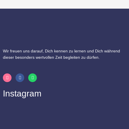
Wir freuen uns darauf, Dich kennen zu lernen und Dich während
dieser besonders wertvollen Zeit begleiten zu dürfen.
I
F
W
n
a
h
s
c
a
t
e
t
Instagram
a
b
s
g
o
a
r
o
p
a
k
p
m
-
f