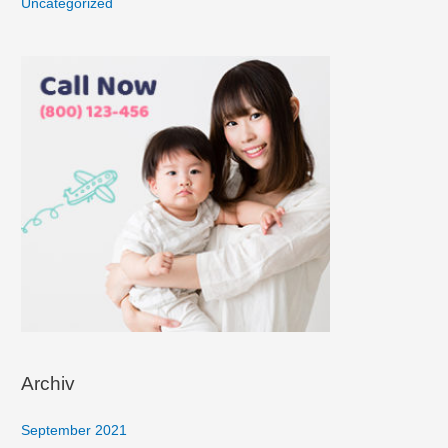
Uncategorized
n
n
a
c
h
:
Archiv
September 2021