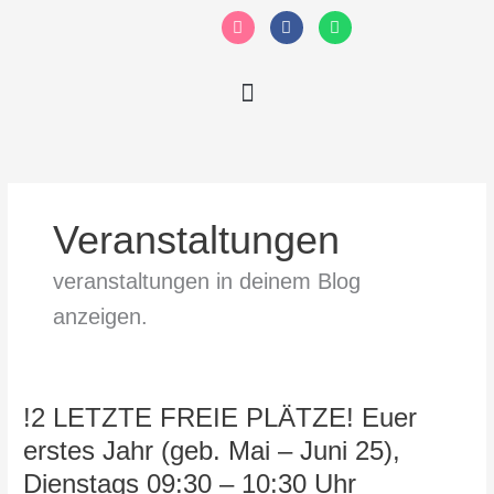
Zum
I
F
W
n
a
h
Inhalt
s
c
a
springen
t
e
t
a
b
s
g
o
a
r
o
p
a
k
p
m
-
f
Veranstaltungen
veranstaltungen in deinem Blog
anzeigen.
!2
!2 LETZTE FREIE PLÄTZE! Euer
LETZTE
erstes Jahr (geb. Mai – Juni 25),
FREIE
Dienstags 09:30 – 10:30 Uhr
PLÄTZE!