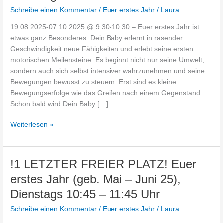
Euer
Schreibe einen Kommentar
/
Euer erstes Jahr
/
Laura
erstes
19.08.2025-07.10.2025 @ 9:30-10:30 – Euer erstes Jahr ist
Jahr
etwas ganz Besonderes. Dein Baby erlernt in rasender
(geb.
Geschwindigkeit neue Fähigkeiten und erlebt seine ersten
Mai
motorischen Meilensteine. Es beginnt nicht nur seine Umwelt,
–
sondern auch sich selbst intensiver wahrzunehmen und seine
Juni
Bewegungen bewusst zu steuern. Erst sind es kleine
25),
Bewegungserfolge wie das Greifen nach einem Gegenstand.
Dienstags
Schon bald wird Dein Baby […]
09:30
–
Weiterlesen »
10:30
Uhr
!1
!1 LETZTER FREIER PLATZ! Euer
LETZTER
erstes Jahr (geb. Mai – Juni 25),
FREIER
Dienstags 10:45 – 11:45 Uhr
PLATZ!
Euer
Schreibe einen Kommentar
/
Euer erstes Jahr
/
Laura
erstes